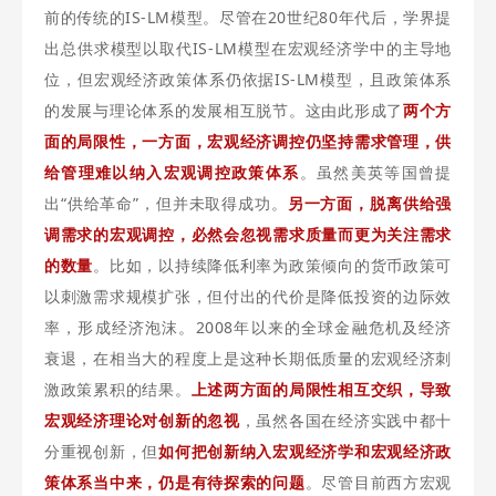
前的传统的IS-LM模型。尽管在20世纪80年代后，学界提
出总供求模型以取代IS-LM模型在宏观经济学中的主导地
位，但宏观经济政策体系仍依据IS-LM模型，且政策体系
的发展与理论体系的发展相互脱节。这由此形成了
两个方
面的局限性，一方面，宏观经济调控仍坚持需求管理，供
给管理难以纳入宏观调控政策体系
。虽然美英等国曾提
出“供给革命”，但并未取得成功。
另一方面，脱离供给强
调需求的宏观调控，必然会忽视需求质量而更为关注需求
的数量
。比如，以持续降低利率为政策倾向的货币政策可
以刺激需求规模扩张，但付出的代价是降低投资的边际效
率，形成经济泡沫。2008年以来的全球金融危机及经济
衰退，在相当大的程度上是这种长期低质量的宏观经济刺
激政策累积的结果。
上述两方面的局限性相互交织，导致
宏观经济理论对创新的忽视
，虽然各国在经济实践中都十
分重视创新，但
如何把创新纳入宏观经济学和宏观经济政
策体系当中来，仍是有待探索的问题
。尽管目前西方宏观