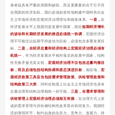
身来说具有严重的局限和缺陷，而且更重要的在于它不符
合我国的经济实际。我们必须创造性地构建中国特色社会
主义市场经济的宏观经济治理理论和政策体系。
一是，
在
经济发展水平上我国仍是发展中国家，因此
短期经济增长
的波动和长期经济发展的推进必须统一协调
，宏观经济治
理不可能仅以短期平抑波动为目标，必须包含多重发展目
标。
二是，
在经济总量和经济结构上宏观经济治理必须有
机统一
，作为经济发展水平相对落后的发展中国家，结构
性失衡矛盾尤其尖锐，
宏观经济治理不仅包括总量均衡目
标，而且必须包括结构协调和质态演进目标
，相应地，
宏
观经济政策工具应当包括需求管理政策、供给管理政策和
结构政策三大类
，同时在制度上社会主义市场经济也具有
总量治理和结构治理相统一的可能。
三是，在需求管理和
供给管理上宏观经济治理必须相互衔接
，在治理方式上形
成的需求管理与供给侧结构性改革双向协同发力。我国经
济的薄弱环节，制约自身的生存力、竞争力、发展力、持