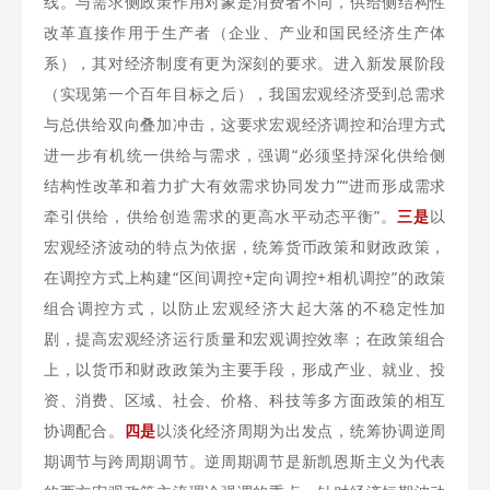
线。与需求侧政策作用对象是消费者不同，供给侧结构性
改革直接作用于生产者（企业、产业和国民经济生产体
系），其对经济制度有更为深刻的要求。进入新发展阶段
（实现第一个百年目标之后），我国宏观经济受到总需求
与总供给双向叠加冲击，这要求宏观经济调控和治理方式
进一步有机统一供给与需求，强调“必须坚持深化供给侧
结构性改革和着力扩大有效需求协同发力”“进而形成需求
牵引供给，供给创造需求的更高水平动态平衡”。
三是
以
宏观经济波动的特点为依据，统筹货币政策和财政政策，
在调控方式上构建“区间调控+定向调控+相机调控”的政策
组合调控方式，以防止宏观经济大起大落的不稳定性加
剧，提高宏观经济运行质量和宏观调控效率；在政策组合
上，以货币和财政政策为主要手段，形成产业、就业、投
资、消费、区域、社会、价格、科技等多方面政策的相互
协调配合。
四是
以淡化经济周期为出发点，统筹协调逆周
期调节与跨周期调节。逆周期调节是新凯恩斯主义为代表