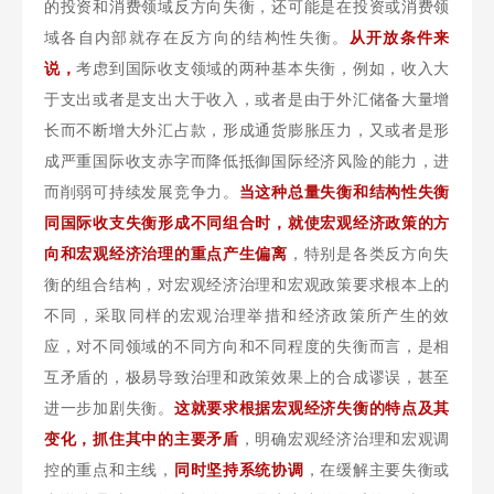
的投资和消费领域反方向失衡，还可能是在投资或消费领
域各自内部就存在反方向的结构性失衡。
从开放条件来
说，
考虑到国际收支领域的两种基本失衡，例如，收入大
于支出或者是支出大于收入，或者是由于外汇储备大量增
长而不断增大外汇占款，形成通货膨胀压力，又或者是形
成严重国际收支赤字而降低抵御国际经济风险的能力，进
而削弱可持续发展竞争力。
当这种总量失衡和结构性失衡
同国际收支失衡形成不同组合时，就使宏观经济政策的方
向和宏观经济治理的重点产生偏离
，特别是各类反方向失
衡的组合结构，对宏观经济治理和宏观政策要求根本上的
不同，采取同样的宏观治理举措和经济政策所产生的效
应，对不同领域的不同方向和不同程度的失衡而言，是相
互矛盾的，极易导致治理和政策效果上的合成谬误，甚至
进一步加剧失衡。
这就要求根据宏观经济失衡的特点及其
变化，抓住其中的主要矛盾
，明确宏观经济治理和宏观调
控的重点和主线，
同时坚持系统协调
，在缓解主要失衡或