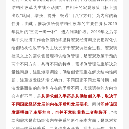
结构性改革为主线不动摇”。在相应的宏观政策目标上提
出以“巩固、增强、提升、畅通”（八字方针）为内容的新
任务，由此，推动供给侧结构性改革的主要任务从2015
年提出的“三去一降一补”，进入到新阶段。2019年之后每
年中央经济工作会议都始终坚持宏观经济调控要把深化供
给侧结构性改革作为主线贯穿于宏观调控全过程。宏观调
控意义上的需求侧管理和供给侧管理，是宏观政策干预的
两个不同方向，具有不同的特点，需求侧管理注重解决总
量性问题，注重短期调控，供给侧管理重在解决结构性问
题，注重激发经济增长动力。不同国家不同发展时期，经
济发展面临的条件和存在的矛盾不同，宏观调控的方向也
会有所不同，是
从需求侧入手还是从供给侧入手，取决于
不同国家经济发展的内在矛盾和发展要求
。同时
即使该国
发展明确了主要方向，也并不意味着将二者割裂开
，“供
给和需求是市场经济内在关系的两个基本方面，是既对立
又统一的辩证关系，二者你离不开我，我离不开你，相互