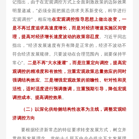
记指出，由于在宏观调控方式上全面刺激政策的边际效果
明显递减，“必须全面把握总供求关系新变化，科学进行
宏观调控”，相应地
在宏观调控指导思想上做出改变，
一
是不再过度追求高速度增长，而是对经济增速实施区间管
理，提高对经济增长速度波动的政策容忍度
。习近平同志
指出，“经济发展速度有升有降是正常的，经济不波动不
符合经济发展规律。只要波动在合理范围内，就要保持平
常心”。
二是不再“大水漫灌”，而是注重定向调控，提高宏
观调控的精准度和有效性，注重宏观政策总量效应的同时
强调结构效应
。
三是增强宏观政策的前瞻性、针对性和灵
活性，适时适度进行预调微调，注重预期引导，降低宏观
调控成本、提高调控效果
。
（二）以深化供给侧结构性改革为主线，调整宏观经
济调控方向
要根据经济新常态的特征要求转变发展方式，树立并
贯彻新发展理念。党的十八届五中全会提出五大发展理